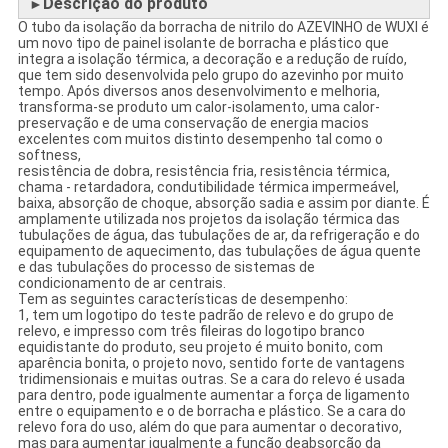
Descrição do produto
►
O tubo da isolação da borracha de nitrilo do AZEVINHO de WUXI é
um novo tipo de painel isolante de borracha e plástico que
integra a isolação térmica, a decoração e a redução de ruído,
que tem sido desenvolvida pelo grupo do azevinho por muito
tempo. Após diversos anos desenvolvimento e melhoria,
transforma-se produto um calor-isolamento, uma calor-
preservação e de uma conservação de energia macios
excelentes com muitos distinto desempenho tal como o
softness,
resistência de dobra, resistência fria, resistência térmica,
chama - retardadora, condutibilidade térmica impermeável,
baixa, absorção de choque, absorção sadia e assim por diante. É
amplamente utilizada nos projetos da isolação térmica das
tubulações de água, das tubulações de ar, da refrigeração e do
equipamento de aquecimento, das tubulações de água quente
e das tubulações do processo de sistemas de
condicionamento de ar centrais.
Tem as seguintes características de desempenho:
1, tem um logotipo do teste padrão de relevo e do grupo de
relevo, e impresso com três fileiras do logotipo branco
equidistante do produto, seu projeto é muito bonito, com
aparência bonita, o projeto novo, sentido forte de vantagens
tridimensionais e muitas outras. Se a cara do relevo é usada
para dentro, pode igualmente aumentar a força de ligamento
entre o equipamento e o de borracha e plástico. Se a cara do
relevo fora do uso, além do que para aumentar o decorativo,
mas para aumentar igualmente a função deabsorção da