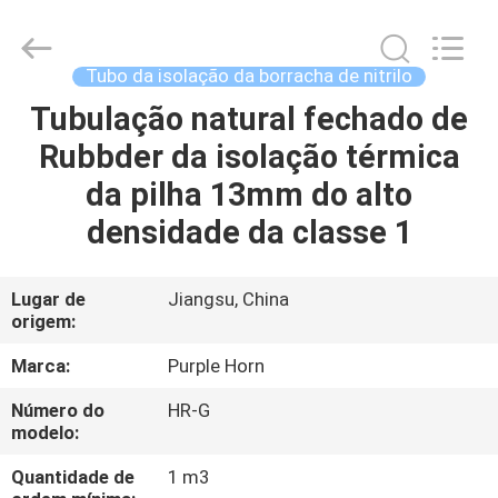
2026
Changsha
Purple
Horn
E-
Tubo da isolação da borracha de nitrilo
Commerce
Co.,
Ltd..
Tubulação natural fechado de
CASA
All
Rights
Rubbder da isolação térmica
Reserved.
PRODUTOS
da pilha 13mm do alto
densidade da classe 1
SOBRE
NÓS
Lugar de
Jiangsu, China
origem:
EXCURSÃO
Marca:
Purple Horn
DA
Número do
HR-G
modelo:
FÁBRICA
Quantidade de
1 m3