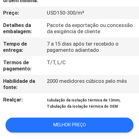
ordem mínima:
CONTROLE
Preço:
USD150-300/m³
DA
QUALIDADE
Detalhes da
Pacote da exportação ou concessão
embalagem:
da exigência de cliente
CONTACTE-
Tempo de
7 a 15 dias após ter recebido o
entrega:
pagamento adiantado
NOS
Termos de
T/T, L/C
pagamento:
BLOG
Habilidade da
2000 medidores cúbicos pelo mês
fonte:
PEÇA
Realçar:
,
tubulação da isolação térmica de 13mm
UMAS
Tubulação da isolação térmica do OEM
CITAÇÕES
MELHOR PREÇO
MAPA