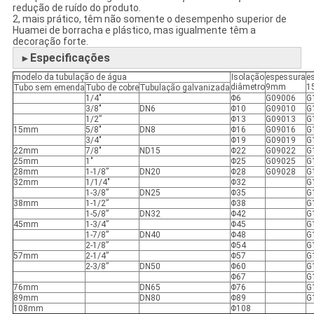
redução de ruído do produto.
2, mais prático, têm não somente o desempenho superior de
Huamei de borracha e plástico, mas igualmente têm a
decoração forte.
Especificações
►
modelo da tubulação de água
Isolação
espessura
e
diâmetro
9mm
1
Tubo sem emenda
Tubo de cobre
Tubulação galvanizada
1/4"
Φ6
G09006
G
3/8"
DN6
Φ10
G09010
G
1/2”
Φ13
G09013
G
15mm
5/8"
DN8
Φ16
G09016
G
3/4"
Φ19
G09019
G
22mm
7/8"
ND15
Φ22
G09022
G
25mm
1"
Φ25
G09025
G
28mm
1-1/8”
DN20
Φ28
G09028
G
32mm
1/1/4"
Φ32
G
1-3/8”
DN25
Φ35
G
38mm
1-1/2”
Φ38
G
1-5/8”
DN32
Φ42
G
45mm
1-3/4”
Φ45
G
1-7/8”
DN40
Φ48
G
2-1/8”
Φ54
G
57mm
2-1/4”
Φ57
G
2-3/8”
DN50
Φ60
G
Φ67
G
76mm
DN65
Φ76
G
89mm
DN80
Φ89
G
108mm
Φ108