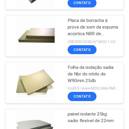
CONTROLE
CONTATO
DA
Placa de borracha à
QUALIDADE
31
prova de som da espuma
acústica NBR de
Folha de borracha à
CONTACTE-
isolação térmica do alto
USD3000-3250/m³ MOQ:1 m3
prova de fogo
densidade
NOS
CONTATO
Folha da isolação sadia
BLOG
de Nbr do nitrilo de
W90mm 25db
28
PEÇA
Usd3-5 / piece MOQ:UMA PARTE
Rolo de borracha da
UMAS
CONTATO
CITAÇÕES
isolação
painel isolante 25kg
sadio flexível de 22mm
MAPA