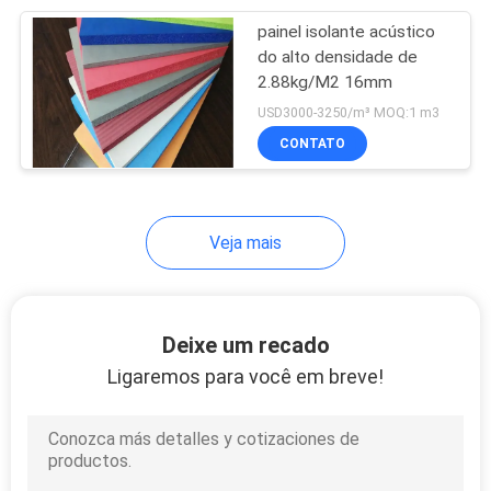
painel isolante acústico
13
do alto densidade de
Esteira do assoalho
2.88kg/M2 16mm
USD3000-3250/m³ MOQ:1 m3
da escada rolante
CONTATO
Veja mais
13
Clay Shooting
Deixe um recado
Targets
Ligaremos para você em breve!