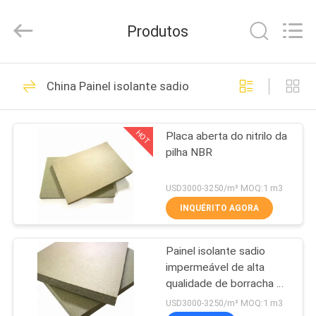
2026
Changsha
Purple
Produtos
Horn
E-
Commerce
Co.,
Ltd..
CASA
32
All
China Painel isolante sadio
Rights
Reserved.
Folha da isolação
PRODUTOS
da borracha de
HOT
Placa aberta do nitrilo da
pilha NBR
nitrilo
SOBRE
NÓS
USD3000-3250/m³ MOQ:1 m3
INQUÉRITO AGORA
31
EXCURSÃO
Folha de borracha
Painel isolante sadio
DA
impermeável de alta
FÁBRICA
de NBR
qualidade de borracha de
nitrilo NBR
USD3000-3250/m³ MOQ:1 m3