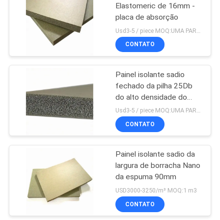
Elastomeric de 16mm -
placa de absorção
23
Usd3-5 / piece MOQ:UMA PARTE
Almofada do
CONTATO
Barbell da espuma
Painel isolante sadio
fechado da pilha 25Db
do alto densidade do
OEM
Usd3-5 / piece MOQ:UMA PARTE
CONTATO
22
Aperto de borracha
Painel isolante sadio da
largura de borracha Nano
do punho da
da espuma 90mm
espuma
USD3000-3250/m³ MOQ:1 m3
CONTATO