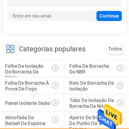
12
Clay Pigeon Targets
Categorias populares
Todos
Folha Da Isolação 
Folha De Borracha 
23
Da Borracha De 
De NBR
não esteira da ioga
Nitrilo
Folha De Borracha À 
Rolo De Borracha Da 
do deslizamento
Prova De Fogo
Isolação
Tubo Da Isolação Da 
Painel Isolante Sadio
Borracha De Nitrilo
Almofada Do 
Aperto De Borracha 
Barbell Da Espuma
Do Punho Da 
9
Espuma