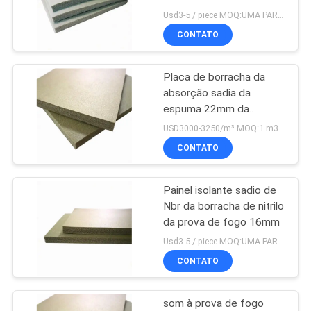
DO
Usd3-5 / piece MOQ:UMA PARTE
CONTATO
SITE
21
Painel isolante
Placa de borracha da
PRIVACY
absorção sadia da
sadio
POLICY
espuma 22mm da
isolação térmica
USD3000-3250/m³ MOQ:1 m3
CONTATO
Painel isolante sadio de
25
Nbr da borracha de nitrilo
Tubo da isolação da
da prova de fogo 16mm
Usd3-5 / piece MOQ:UMA PARTE
borracha de nitrilo
CONTATO
som à prova de fogo