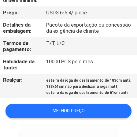
ordem mínima:
CONTROLE
Preço:
USD3.6-5.4/ piece
DA
QUALIDADE
Detalhes da
Pacote da exportação ou concessão
embalagem:
da exigência de cliente
CONTACTE-
Termos de
T/T, L/C
pagamento:
NOS
Habilidade da
10000 PCS pelo mês
fonte:
BLOG
Realçar:
,
esteira da ioga do deslizamento de 183cm anti
,
183x61cm não para deslizar a ioga matt
PEÇA
esteira da ioga do deslizamento de 61cm anti
UMAS
MELHOR PREÇO
CITAÇÕES
MAPA