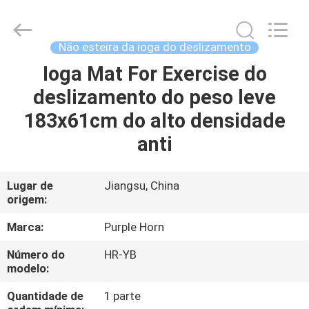
2026
Changsha
Purple
Horn
E-
Não esteira da ioga do deslizamento
Commerce
Co.,
Ltd..
Ioga Mat For Exercise do
CASA
All
Rights
deslizamento do peso leve
Reserved.
PRODUTOS
183x61cm do alto densidade
anti
SOBRE
NÓS
Lugar de
Jiangsu, China
origem:
EXCURSÃO
Marca:
Purple Horn
DA
Número do
HR-YB
modelo:
FÁBRICA
Quantidade de
1 parte