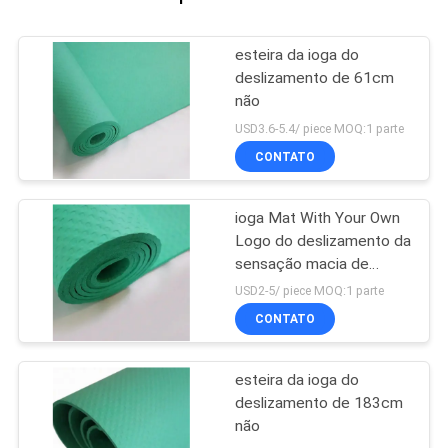
esteira da ioga do
deslizamento de 61cm
não
USD3.6-5.4/ piece MOQ:1 parte
CONTATO
ioga Mat With Your Own
Logo do deslizamento da
sensação macia de
0.5mm anti
USD2-5/ piece MOQ:1 parte
CONTATO
esteira da ioga do
deslizamento de 183cm
não