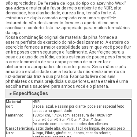
são apreciados.
De “esteira da ioga do tipo do azevinho Wuxi”
que adota
o material a favor do meio ambiente de NBR, alto
densidade, boa elasticidade, dureza fina, tensão forte.
A
estrutura de dupla camada acoplada com uma superfície
textured do não-deslizamento fornece o aperto ótimo sem
sacrificar o conforto. Isto faz apropriado para muitos formulários
da ioga.
Nossa combinação original de material da pilha fornece a
esteira perfeita do exercício do não-deslizamento. A esteira do
exercício fornece a maior estabilidade assim que você pode fluir
entre poses com segurança e facilmente. Aperfeiçoe para a
casa ou o uso do estúdio, estas esteiras de pouco peso fornece
o amortecimento de seu corpo precisa de aumentar o
alinhamento apropriado e de manter poses. Seus mãos e pés
amarão a estabilidade que a textura do não-deslizamento da
luz-aderência traz a sua prática. Fabricado livre dos seis
phthalates os mais prejudiciais superiores, esta esteira é uma
escolha mais saudável para ambos você e o planeta.
Especificações
►
Material
NBR
cor:
O rosa, azul, e assim por diante, pode ser especial feito
baseado na quantidade
tamanho:
183x61cm, 173x61cm, espessura de 180x61cm:
0.5cm/0.6cm/0.8cm/1.0cm/1.2cm/1.5cm.
De acordo com as necessidades dos clientes
Característica
Elasticidade alta, durável, fácil de limpar, de pouco peso
Uso:
A ioga, Pilate, ginástica, dança, escada rolante,