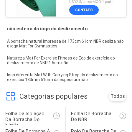
USD2-5/ piece MOQ:1 parte
CONTATO
não esteira da ioga do deslizamento
A borracha natural impressa de 173cm 61cm NBR desliza não
a ioga Mat For Gymnastics
Natureza Mat For Exercise Fitness de Eco do exercício do
deslizamento de NBR 1.5cm não
Ioga diferente Mat With Carrying Strap do deslizamento do
exercício 183mm 61mm da espessura não
Categorias populares
Todos
Folha Da Isolação 
Folha De Borracha 
Da Borracha De 
De NBR
Nitrilo
Folha De Borracha À 
Rolo De Borracha Da 