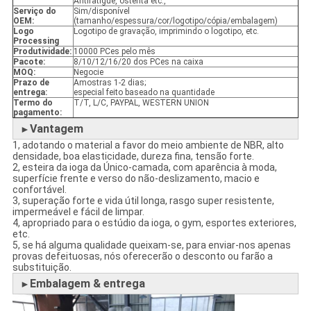
Antifatigue, ostenta etc.,
Serviço do
Sim/disponível
OEM:
(tamanho/espessura/cor/logotipo/cópia/embalagem)
Logo
Logotipo de gravação, imprimindo o logotipo, etc.
Processing
Produtividade:
10000 PCes pelo mês
Pacote:
8/10/12/16/20 dos PCes na caixa
MOQ:
Negocie
Prazo de
Amostras 1-2 dias;
entrega:
especial feito baseado na quantidade
Termo do
T/T, L/C, PAYPAL, WESTERN UNION
pagamento:
Vantagem
►
1, adotando o material a favor do meio ambiente de NBR, alto
densidade, boa elasticidade, dureza fina, tensão forte.
2, esteira da ioga da Único-camada, com aparência à moda,
superfície frente e verso do não-deslizamento, macio e
confortável.
3, superação forte e vida útil longa, rasgo super resistente,
impermeável e fácil de limpar.
4, apropriado para o estúdio da ioga, o gym, esportes exteriores,
etc.
5, se há alguma qualidade queixam-se, para enviar-nos apenas
provas defeituosas, nós oferecerão o desconto ou farão a
substituição.
Embalagem & entrega
►